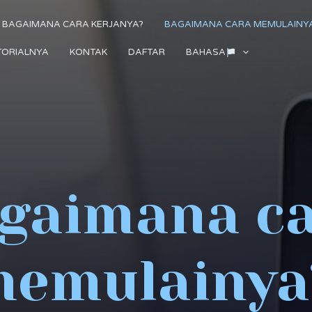
BAGAIMANA CARA KERJANYA?
BAGAIMANA CARA MEMULAINY
TORIALNYA
KONTAK
DAFTAR
BAHASA
gaimana c
emulainya