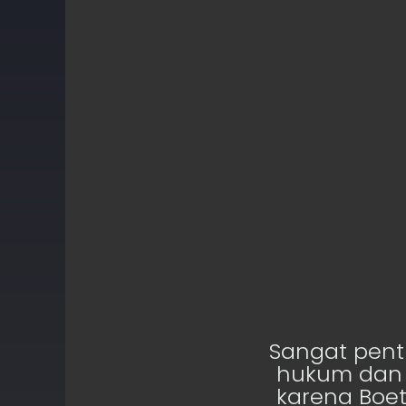
ap
Sangat pent
hukum dan p
karena Boe