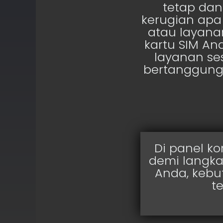
tetap dan
kerugian apa
atau layana
kartu SIM A
layanan se
bertanggung
Di panel k
demi langka
Anda, kebu
t