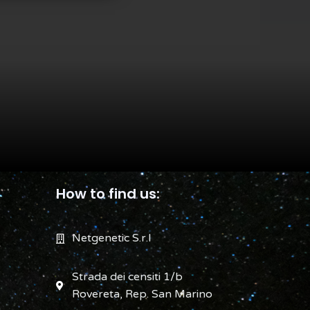
How to find us:
Netgenetic S.r.l
Strada dei censiti 1/b
Rovereta, Rep. San Marino