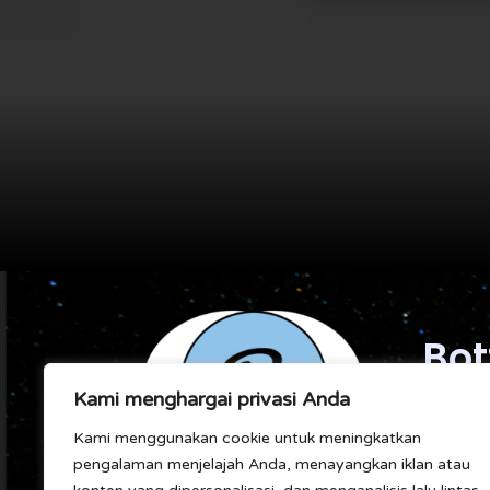
Bot
Marke
Kami menghargai privasi Anda
Kami menggunakan cookie untuk meningkatkan
pengalaman menjelajah Anda, menayangkan iklan atau