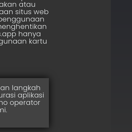
sakan atau
aan situs web
s penggunaan
menghentikan
s.app hanya
gunaan kartu
uan langkah
asi aplikasi
no operator
i.