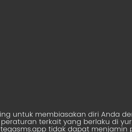
3. Mengatur jumlah SMS per hari pe
likasi mendukung perangkat mono dan dual sim, dan klik m
4. Teks sekarang dikirimkan dengan 
dan Anda mulai menghasilkan uang
ing untuk membiasakan diri Anda 
eraturan terkait yang berlaku di yuri
ttegasms.app tidak dapat menjamin