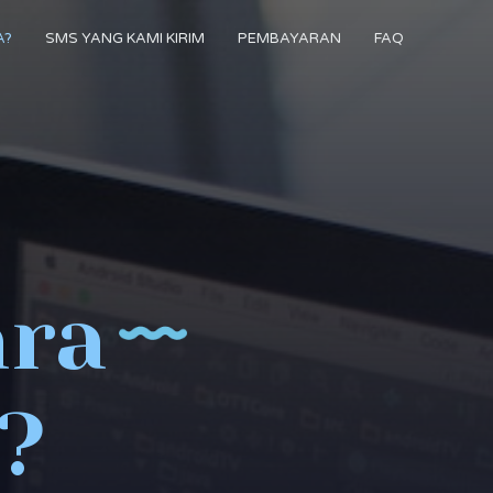
A?
SMS YANG KAMI KIRIM
PEMBAYARAN
FAQ
ara
?