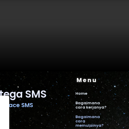
Menu
tega SMS
Home
Bagaimana
tplace SMS
cara kerjanya?
Bagaimana
cara
memulainya?