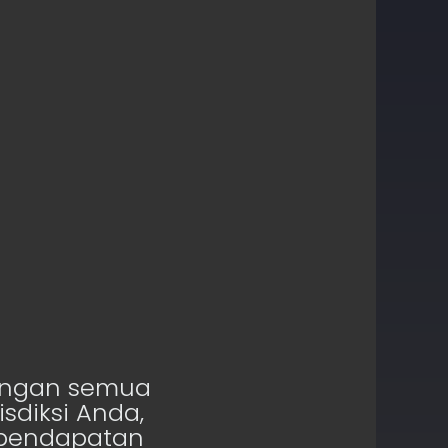
r sim
ulai pada aplikasi
sim Anda
dengan semua
sdiksi Anda,
 pendapatan