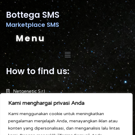
Bottega SMS
Marketplace SMS
Menu
How to find us:
Netgenetic S.r.l
Kami menghargai privasi Anda
Strada dei censiti 1/b Rovereta, Rep. San Marino
Kami menggunakan cookie untuk meningkatkan
pengalaman menjelajah Anda, menayangkan iklan atau
Tel +378 (0549)908000
konten yang dipersonalisasi, dan menganalisis lalu lintas